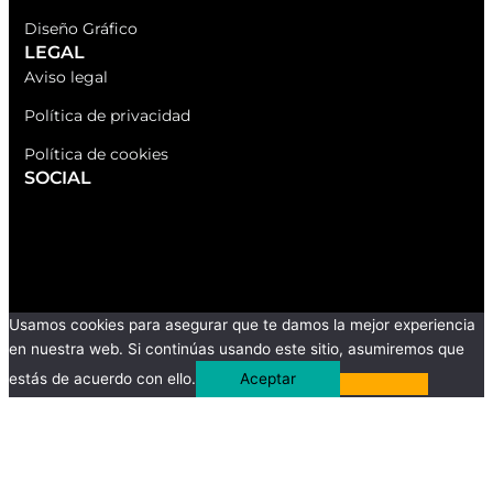
Diseño Gráfico
LEGAL
Aviso legal
Política de privacidad
Política de cookies
SOCIAL
F
I
L
a
n
i
c
s
n
Usamos cookies para asegurar que te damos la mejor experiencia
en nuestra web. Si continúas usando este sitio, asumiremos que
e
t
k
estás de acuerdo con ello.
Aceptar
b
a
e
o
g
d