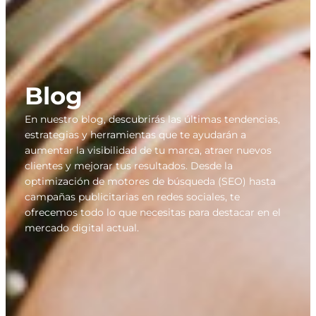
Blog
En nuestro blog, descubrirás las últimas tendencias,
estrategias y herramientas que te ayudarán a
aumentar la visibilidad de tu marca, atraer nuevos
clientes y mejorar tus resultados. Desde la
optimización de motores de búsqueda (SEO) hasta
campañas publicitarias en redes sociales, te
ofrecemos todo lo que necesitas para destacar en el
mercado digital actual.