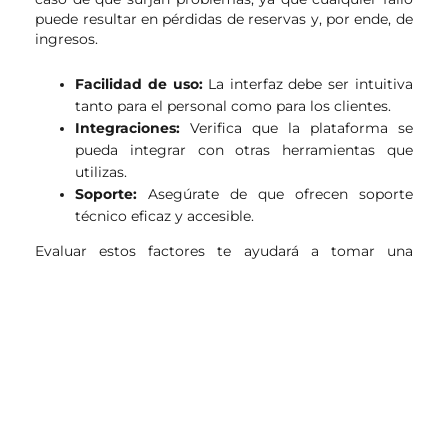
puede resultar en pérdidas de reservas y, por ende, de
ingresos.
Facilidad de uso:
La interfaz debe ser intuitiva
tanto para el personal como para los clientes.
Integraciones:
Verifica que la plataforma se
pueda integrar con otras herramientas que
utilizas.
Soporte:
Asegúrate de que ofrecen soporte
técnico eficaz y accesible.
Evaluar estos factores te ayudará a tomar una
decisión informada y a elegir una plataforma que se
alinee con los objetivos de tu negocio. En IPM
Projects, podemos asesorarte en la selección y
configuración de la plataforma que mejor se adapte a
tus necesidades.
Comparativa de plataformas de
reserva online