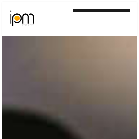
Ir
al
contenido