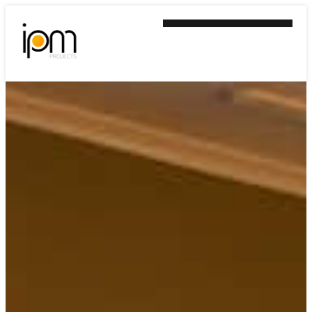
Ir
al
contenido