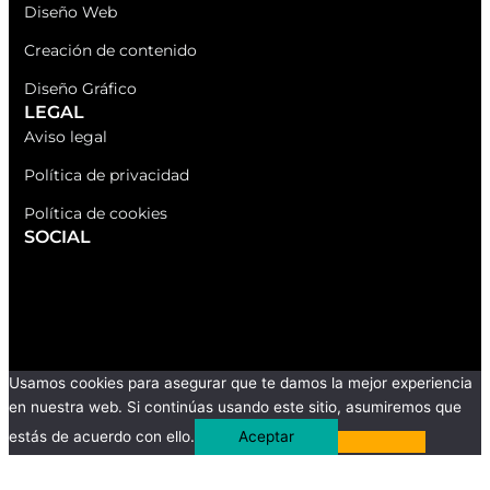
Diseño Web
Creación de contenido
Diseño Gráfico
LEGAL
Aviso legal
Política de privacidad
Política de cookies
SOCIAL
F
I
L
a
n
i
c
s
n
Usamos cookies para asegurar que te damos la mejor experiencia
en nuestra web. Si continúas usando este sitio, asumiremos que
e
t
k
estás de acuerdo con ello.
Aceptar