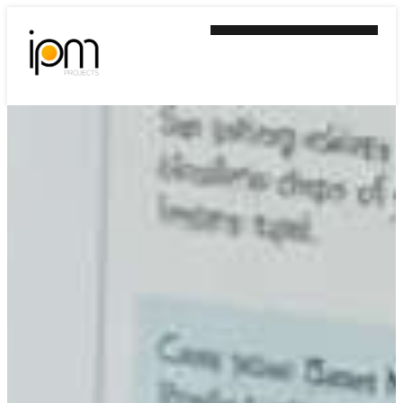
Ir
al
contenido